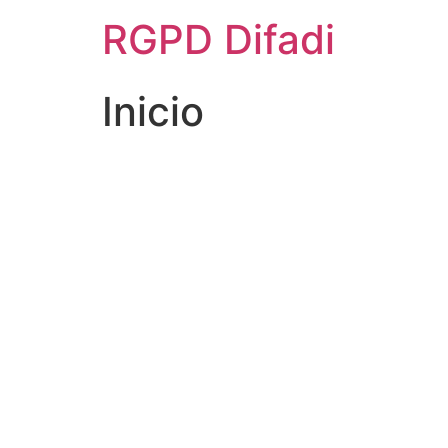
Ir
RGPD Difadi
al
contenido
Inicio